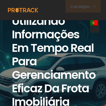
Ir
Cardápio
para
Utilizando
o
Lar
conteúdo
Informações
Rastreador GPS
Em Tempo Real
Plataforma GPS
Para
Cartão IoT
Gerenciamento
cobertura
Eficaz Da Frota
Imobiliária
Sobre nós