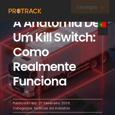
Ir
Cardápio
para
A Anatomia De
o
Lar
conteúdo
Um Kill Switch:
Rastreador GPS
Como
Plataforma GPS
Realmente
Cartão IoT
Funciona
cobertura
Publicado em: 27 Fevereiro 2026
Sobre nós
Categorias:
Notícias da indústria