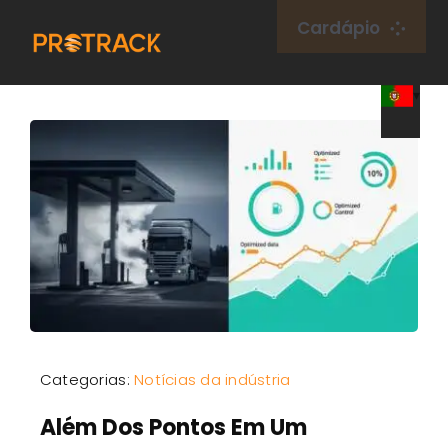
Ir
Cardápio
para
o
Lar
conteúdo
Rastreador GPS
Plataforma GPS
Cartão IoT
cobertura
Categorias:
Notícias da indústria
Sobre nós
Além Dos Pontos Em Um