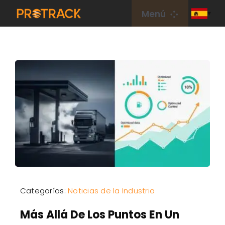
saltar
Menú
al
contenido
Hogar
Rastreador de GPS
Plataforma GPS
Tarjeta IoT
cobertura
Categorías:
Noticias de la Industria
Sobre nosotros
Más Allá De Los Puntos En Un