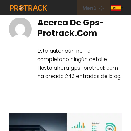
saltar
Menú
al
Acerca De
Gps-
contenido
Hogar
Protrack.com
Rastreador de GPS
Este autor aún no ha
completado ningún detalle..
Plataforma GPS
Hasta ahora gps-protrack.com
ha creado 243 entradas de blog.
Tarjeta IoT
cobertura
Sobre nosotros