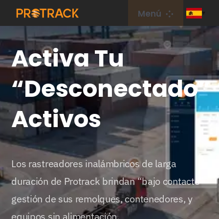
saltar
Menú
al
contenido
Hogar
Activa Tu
Rastreador de GPS
“Desconectado”
Plataforma GPS
Activos
Tarjeta IoT
Los rastreadores inalámbricos de larga
cobertura
duración de Protrack brindan “bajo contacto”
gestión de sus remolques, contenedores, y
Sobre nosotros
equipos sin alimentación.