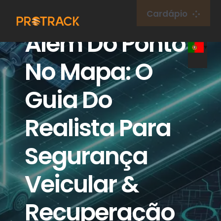
Ir
Cardápio
para
Além Do Ponto
o
Lar
conteúdo
No Mapa: O
Rastreador GPS
Guia Do
Plataforma GPS
Realista Para
Cartão IoT
Segurança
cobertura
Veicular &
Recuperação
Sobre nós