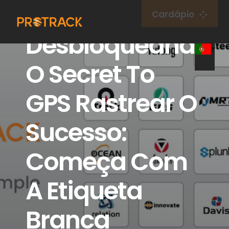
Ir
Cardápio
para
Desbloqueando
o
Lar
conteúdo
O Secret To
Rastreador GPS
GPS Rastrear O
Plataforma GPS
Sucesso:
Cartão IoT
Começa Com
cobertura
A Etiqueta
Branca
Sobre nós