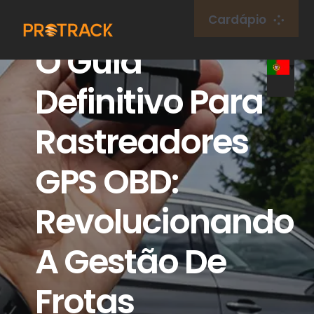
Ir
Cardápio
para
O Guia
o
Lar
conteúdo
Definitivo Para
Rastreador GPS
Rastreadores
Plataforma GPS
GPS OBD:
Cartão IoT
Revolucionando
cobertura
A Gestão De
Frotas
Sobre nós