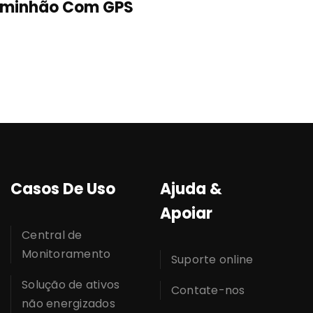
aminhão Com GPS
Realment
Casos De Uso
Ajuda &
Apoiar
Central de
Monitoramento
Suporte online
Solução de ativos
Contate-nos
não energizados