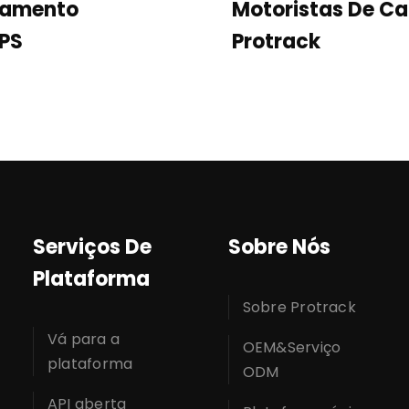
reamento
Motoristas De C
GPS
Protrack
Serviços De
Sobre Nós
Plataforma
Sobre Protrack
Vá para a
OEM&Serviço
plataforma
ODM
API aberta