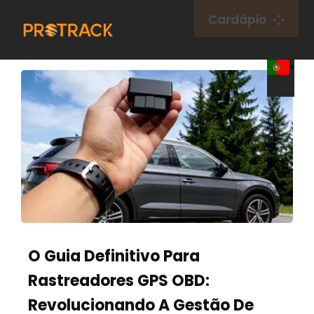
Ir
Cardápio
para
o
Lar
conteúdo
Rastreador GPS
Plataforma GPS
Cartão IoT
cobertura
O Guia Definitivo Para
Rastreadores GPS OBD:
Sobre nós
Revolucionando A Gestão De