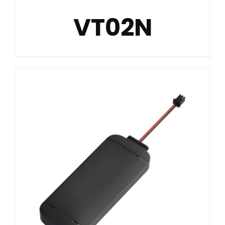
VT02N
Contato
Casos de uso