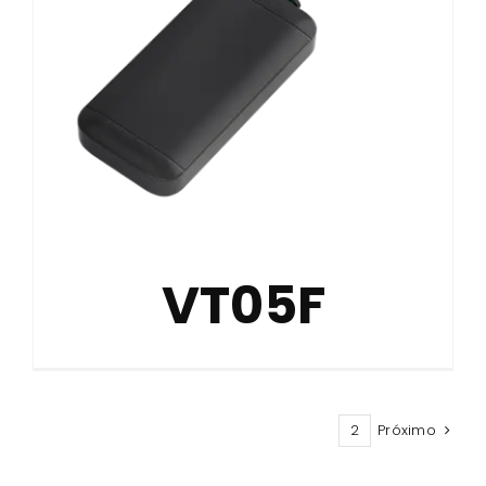
VT05F
1
2
Próximo