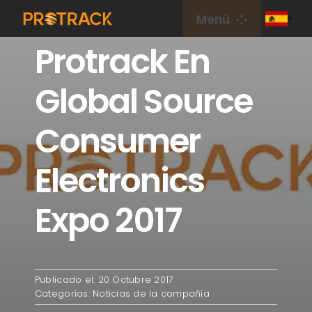
saltar
Menú
al
Protrack En
contenido
Hogar
Global Source
Rastreador de GPS
Consumer
Plataforma GPS
Electronics
Tarjeta IoT
Expo 2017
cobertura
Publicado el: 20 Octubre 2017
Sobre nosotros
Categorías:
Noticias de la compañía