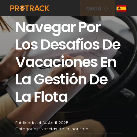
saltar
Menú
al
Navegar Por
contenido
Hogar
Los Desafíos De
Rastreador de GPS
Vacaciones En
Plataforma GPS
La Gestión De
Tarjeta IoT
La Flota
cobertura
Publicado el: 14 Abril 2025
Sobre nosotros
Categorías:
Noticias de la Industria