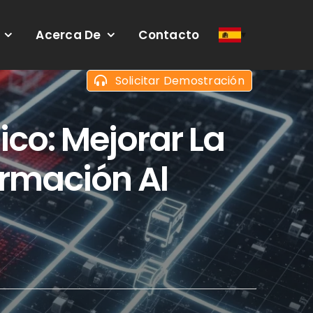
Acerca De
Contacto
Solicitar Demostración
ico: Mejorar La
ormación Al