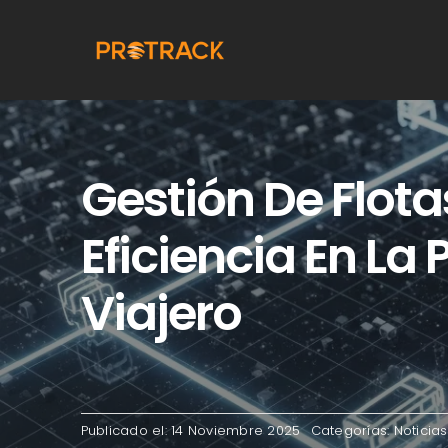
saltar
al
contenido
Gestión De Flota
Eficiencia En La
Viajero
Publicado el: 14 Noviembre 2025
Categorías:
Noticias