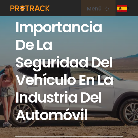
saltar
Menú
al
Importancia
contenido
Hogar
De La
Rastreador de GPS
Seguridad Del
Plataforma GPS
Vehículo En La
Tarjeta IoT
Industria Del
cobertura
Automóvil
Sobre nosotros