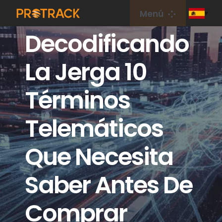
saltar
Menú
al
Decodificando
contenido
Hogar
La Jerga 10
Rastreador de GPS
Términos
Plataforma GPS
Telemáticos
Tarjeta IoT
Que Necesita
cobertura
Saber Antes De
Comprar
Sobre nosotros