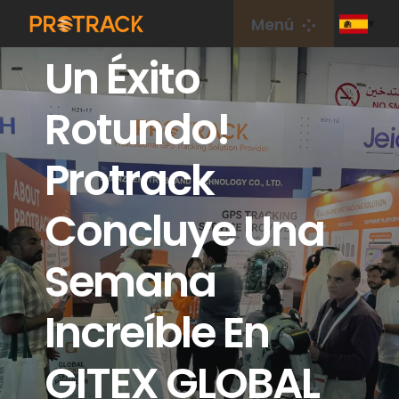
saltar
Menú
al
Un Éxito
contenido
Hogar
Rotundo!
Rastreador de GPS
Protrack
Plataforma GPS
Concluye Una
Tarjeta IoT
Semana
cobertura
Increíble En
GITEX GLOBAL
Sobre nosotros