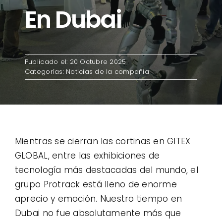
En Dubai
Contacto
Casos de uso
Publicado el: 20 Octubre 2025
Categorías:
Noticias de la compañía
Mientras se cierran las cortinas en GITEX
GLOBAL, entre las exhibiciones de
tecnología más destacadas del mundo, el
grupo Protrack está lleno de enorme
aprecio y emoción. Nuestro tiempo en
Dubai no fue absolutamente más que