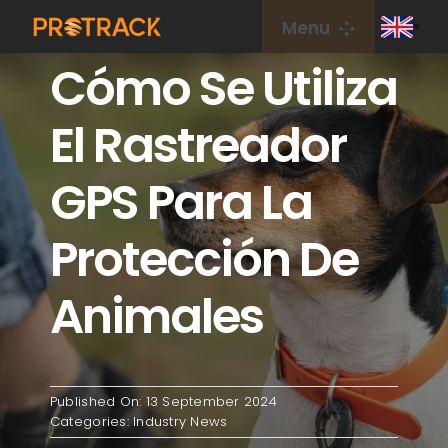
Skip
Menu
to
Cómo Se Utiliza
content
Home
El Rastreador
GPS Tracker
GPS Para La
GPS Platform
Protección De
IoT Card
Animales
coverage
Published On: 13 September 2024
About Us
Categories:
Industry News