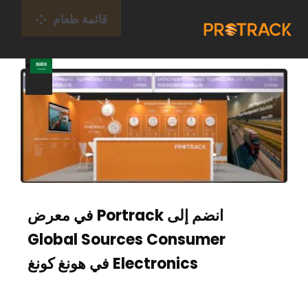
خطى
قائمة طعام
لى
لمحتوى
بيت
جهاز تعقب GPS
منصة جي بي اس
بطاقة إنترنت الأشياء
انضم إلى Portrack في معرض
Global Sources Consumer
التغطية
Electronics في هونغ كونغ
معلومات عنا