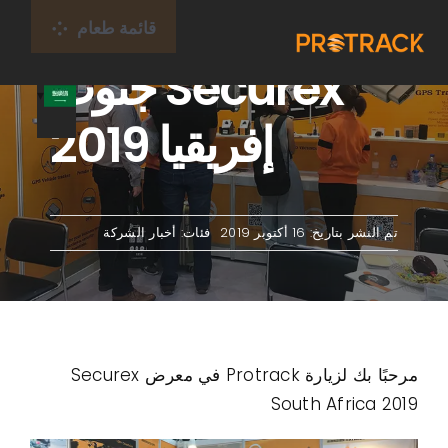
خطى
قائمة طعام
لى
Securex جنوب
لمحتوى
بيت
إفريقيا 2019
جهاز تعقب GPS
منصة جي بي اس
تم النشر بتاريخ: 16 أكتوبر 2019
فئات:
أخبار الشركة
بطاقة إنترنت الأشياء
التغطية
مرحبًا بك لزيارة Protrack في معرض Securex
South Africa 2019
معلومات عنا