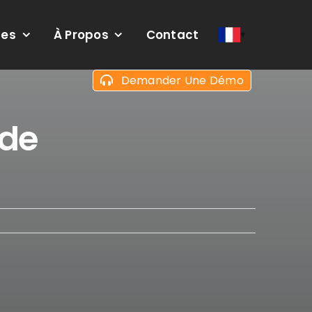
ces
À Propos
Contact
Demander Une Démo
ade