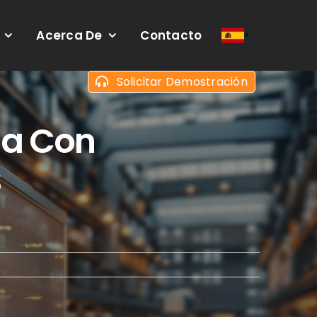
Acerca De
Contacto
Solicitar Demostración
ga Con
S