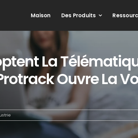
Maison
Des Produits
Ressour
optent La Télémati
Protrack Ouvre La Vo
ustrie