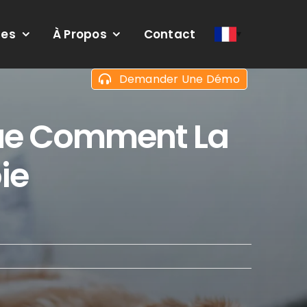
ces
À Propos
Contact
Demander Une Démo
que Comment La
ie