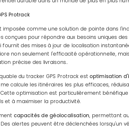
rentiel durable dans un monde de plus en plus num
GPS Protrack
t imposée comme une solution de pointe dans l'ind
és conçues pour répondre aux besoins uniques des 
ui fournit des mises à jour de localisation instantan
liore non seulement l'efficacité opérationnelle, ma
ion précise des livraisons..
quable du tracker GPS Protrack est
optimisation d'i
me calcule les itinéraires les plus efficaces, rédui
. Cette optimisation est particulièrement bénéfique
s et à maximiser la productivité.
ement
capacités de géolocalisation
, permettant aux
te. Des alertes peuvent être déclenchées lorsqu'un v