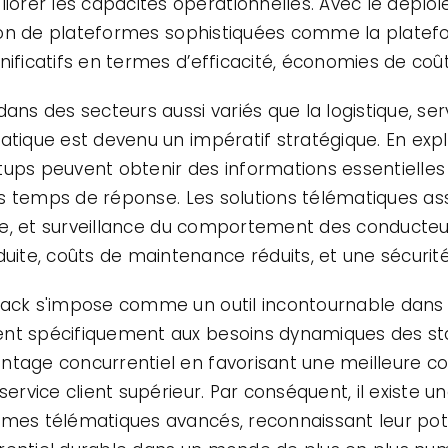
rer les capacités opérationnelles. Avec le déploie
ation de plateformes sophistiquées comme la platef
ificatifs en termes d’efficacité, économies de coûts
ans des secteurs aussi variés que la logistique, serv
atique est devenu un impératif stratégique. En expl
ups peuvent obtenir des informations essentielles s
les temps de réponse. Les solutions télématiques as
aire, et surveillance du comportement des conducteur
te, coûts de maintenance réduits, et une sécurité
track s'impose comme un outil incontournable dan
ent spécifiquement aux besoins dynamiques des sta
ntage concurrentiel en favorisant une meilleure c
 service client supérieur. Par conséquent, il existe
èmes télématiques avancés, reconnaissant leur pote