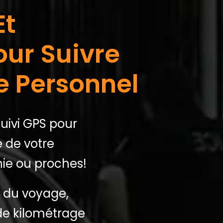
Et
our Suivre
e Personnel
suivi GPS pour
é de votre
ie ou proches!
e du voyage,
 de kilométrage