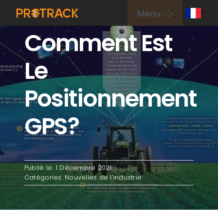
Aller
Menu
au
Comment Est
contenu
Maison
Le
Traqueur GPS
Positionnement
Plateforme GPS
GPS?
Carte IdO
Publié le: 1 Décembre 2021
couverture
Catégories:
Nouvelles de l'industrie
À propos de nous