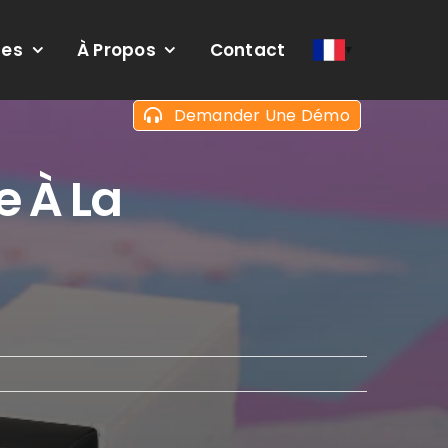
ces
À Propos
Contact
Demander Une Démo
e À La