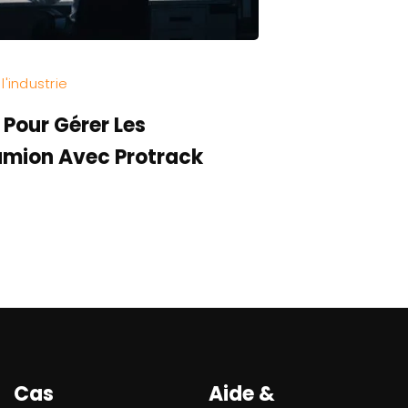
l'industrie
Catégories:
No
 Pour Gérer Les
L'anatomi
amion Avec Protrack
Ça Marche
Cas
Aide &