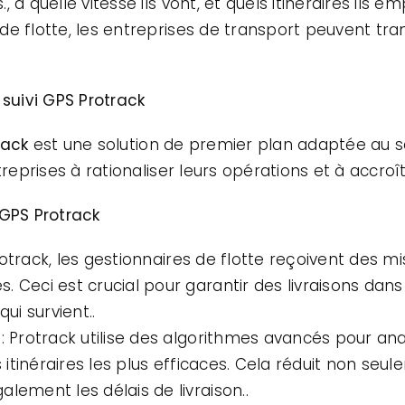
 à quelle vitesse ils vont, et quels itinéraires ils e
de flotte, les entreprises de transport peuvent tr
 suivi GPS Protrack
rack
est une solution de premier plan adaptée au sec
reprises à rationaliser leurs opérations et à accroîtr
 GPS Protrack
rotrack, les gestionnaires de flotte reçoivent des mi
 Ceci est crucial pour garantir des livraisons dans
i survient..
s
: Protrack utilise des algorithmes avancés pour anal
es itinéraires les plus efficaces. Cela réduit non 
lement les délais de livraison..