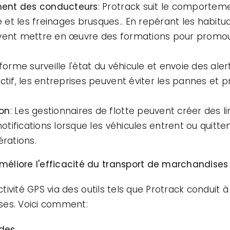
ment des conducteurs
: Protrack suit le comportem
et les freinages brusques.. En repérant les habitud
uvent mettre en œuvre des formations pour promouv
eforme surveille l'état du véhicule et envoie des aler
ctif, les entreprises peuvent éviter les pannes et p
ion
: Les gestionnaires de flotte peuvent créer des li
 notifications lorsque les véhicules entrent ou quitt
érations.
éliore l'efficacité du transport de marchandises
ctivité GPS via des outils tels que Protrack conduit 
ses. Voici comment:
ides