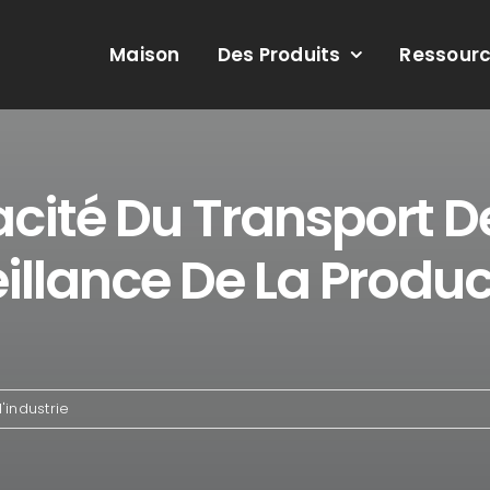
Maison
Des Produits
Ressour
cacité Du Transport
illance De La Produc
'industrie