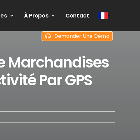
ces
À Propos
Contact
Demander Une Démo
 De Marchandises
tivité Par GPS