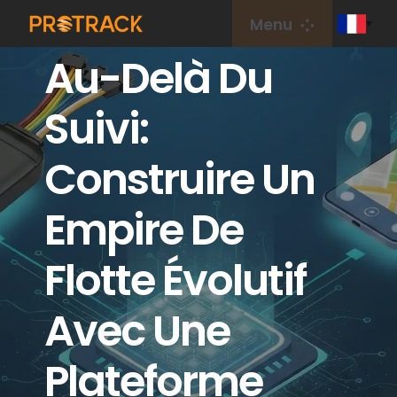
Aller
Menu
au
Au-Delà Du
contenu
Maison
Suivi:
Traqueur GPS
Construire Un
Plateforme GPS
Empire De
Carte IdO
Flotte Évolutif
couverture
Avec Une
Plateforme
À propos de nous