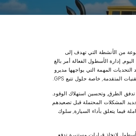
موعة من الأنشطة التي تهدف إلى
ليوم, إدارة الأسطول الفعالة أمر بالغ
التحديات المهمة التي يواجهها مديرو
ت المتقدمة, خاصة حلول تتبع GPS.
ركبات, تدفق الطرق, وتحسين استهلاك الوقود.
مكن للمديرين تحديد المشكلات المحتملة قبل تصعيدهم
د دمج برنامج إدارة الأسطول عن أجهزة Telematics مع بيانات شاملة فيما يتعلق بأداء السيارة, سلوك
لأسطول لاتخاذ قرارات مستنيرة تدفع