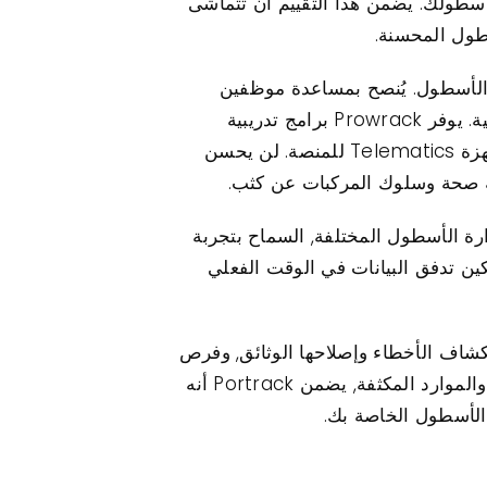
لأسطولك. يضمن هذا التقييم أن تتماشى
خطوة التالية التثبيت المادي لمتتبع GPS Protrack على مركبات الأسطول. يُنصح بمساعدة موظفين
مدربين في هذه العملية لضمان التثبيت والوظائف المناسبة. بعد التثبيت, تدريب الموظفين أمر بالغ الأهمية. يوفر Prowrack برامج تدريبية
مكثفة تهدف إلى تجهيز فريقك بالمعرفة اللازمة لاستخدام برامج إدارة الأسطول بفعالية والتفاعل مع أجهزة Telematics للمنصة. لن يحسن
قبة صحة وسلوك المركبات عن كثب.
تم تصميم Portrack لتكون متوافقة مع برامج إدارة الأسطول المختلفة, السماح بتجربة
كين تدفق البيانات في الوقت الفعلي
عملاء, استكشاف الأخطاء وإصلاحها الوثائق, وفرص
للدورات التدريبية المستمرة لتحسين الكفاءة بشكل مستمر في استخدام المنصة. من خلال توفير الدعم والموارد المكثفة, يضمن Portrack أنه
 الأسطول الخاصة بك.