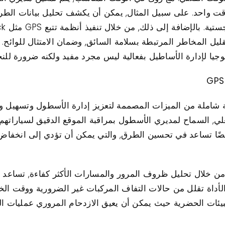
ت واحد. على سبيل المثال, يمكن أن يكشف تحليل بيانات الطر
يل المخاطر المرتبطة بسلامة السائق, وضمان الامتثال للوائح.
وجيا لإدارة الأساطيل بفعالية ليس مجرد مفيد ولكنه ضرورة للنج
تتبع GPS Protrack مجموعة شاملة من الميزات المصممة لتعزيز إدارة الأسطول
ي, السماح لمديري الأسطول بمراقبة الموقع الدقيق لسياراتهم 
ا تساعد في تحسين الطرق, والتي يمكن أن تؤدي إلى انخفاض ك
اة تقلل من حالات التفاف المركبات غير الضرورية ووقت الخمول,
يئات الحضرية حيث يمكن أن يعيق الازدحام المروري عمليات ا