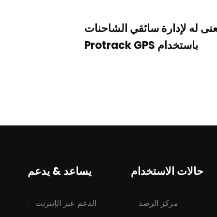
فئات:
اخبار ا
عنى له لإدارة سائقي الشاحنات
ت
باستخدام Protrack GPS
حالات الاستخدام
يساعد & يدعم
مركز الرصد
الدعم عبر الإنترنت