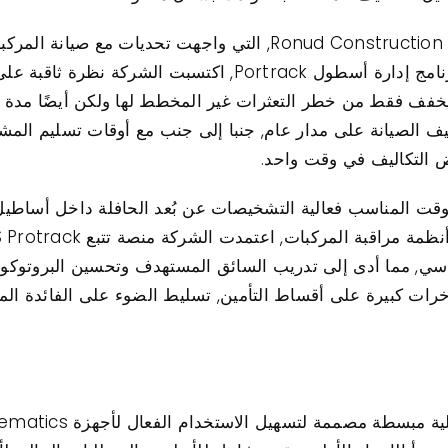
هناك قضية أخرى جديرة بالملاحظة وهي Ronud Construction, التي و
للمشروع والإنتاجية الشاملة. من خلال برنامج إدارة أسطول ack
نخفاض في تكاليف الصيانة على مدار عام, جنبا إلى جنب مع أوقات تسلي
قت المناسب فعالية التشخيصات عن بُعد الحافلة داخل أساطيل أ
اسي, مما أدى إلى تدريب السائق المستهدف وتحسين البروتوكولا
خرات كبيرة على أقساط التأمين, تسليط الضوء على الفائدة المز