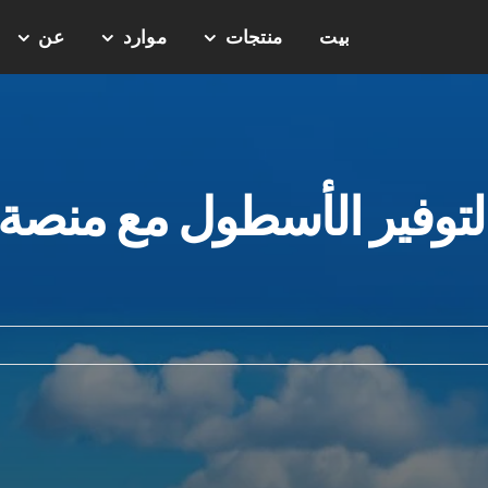
بيت
منتجات
موارد
عن
توفير الأسطول مع منصة تتبع rotrack