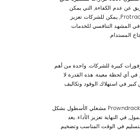
يق عن عدم الكفاءة, التي يمكن
معالجتها بعد ذلك لتحسين العمليات اللوجستية. بالإضافة إلى ذلك, من خلال تنفيذ أنظمة تتبع GPS مثل Protrack, يمكن للشركات تعزيز
 في المشهد التنافسي للخدمات
اح المستدام.
 وتسهيل وفورات كبيرة للشركات. واحدة من أهم
في أي لحظة معينة. هذه القدرة لا
بير في استهلاك الوقود وتكاليف
ميزة أخرى حاسمة هي تحسين الطريق. من خلال تحليل ظروف المرور والمسارات الأكثر كفاءة, تساعد Prowndrack مشغلي الأسطول بشكل
 في النهاية تعزيز الأداء. يعد
لتسليم في الوقت المناسب وتضخيم