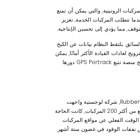
لجدولة السريعة لصيانة المركبات الروتينية, والتي يمكن أن تمنع
ندما تتطلب المركبات الخدمة, تعزيز
توقف, مما يؤدي إلى تحسين الإنتاجية.
داخل منصة تتبع GPS Protrack رؤى قيمة في أداء السائق. يلتقط النظام بيانات عن الكبح
ج لعادات القيادة الأكثر أمانًا, يمكن
للشركات زيادة التكاليف المرتبطة بالحوادث وعدم كفاءة الوقود. من خلال هذه الوظائف المتكاملة, توضح منصة تتبع GPS Portrack دورها
أحد الأمثلة البارزة على إدارة الأسطول الفعالة التي تستخدم منصة تتبع GPS Protrack هو Rubben Logistics, شركة لوجستية واجهت
تكاليف التشغيل المتصاعدة بسبب عدم الكفاءة في التوجيه وإساءة استخدام المركبات. مع أسطول واسع من أكثر 200 المركبات, كانت الحاجة
Protrack , تمكنوا من تلقي بيانات في الوقت الفعلي عن مواقع المركبات
اشرة, Rubben Logistics تحسين كفاءة الطريق, مما يؤدي إلى 25% انخفاض نفقات الوقود في غضون ستة أشهر.