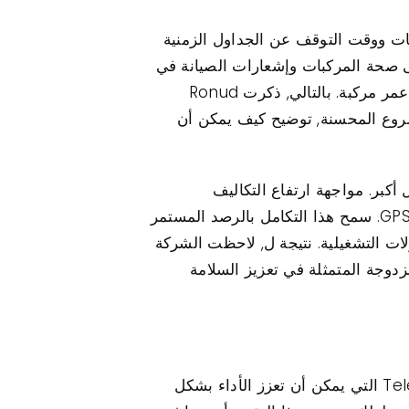
اجهت تحديات مع صيانة المركبات ووقت التوقف عن الجداول الزمنية
Portr, اكتسبت الشركة نظرة ثاقبة على صحة المركبات وإشعارات الصيانة في
الوقت المناسب. هذا النهج الاستباقي لا يخفف فقط من خطر التعثرات غير المخطط لها ولكن أيضًا مدة عمر مركبة. بالتالي, ذكرت Ronud
م المشروع المحسنة, توضيح كيف يمكن أن
كبر. مواجهة ارتفاع التكاليف
التشغيلية ومخاطر السلامة بسبب نقص أنظمة مراقبة المركبات, اعتمدت الشركة منصة تتبع GPS Protrack. سمح هذا التكامل بالرصد المستمر
ت التشغيلية. نتيجة ل, لاحظت الشركة
دوجة المتمثلة في تعزيز السلامة
يعد تنفيذ منصة تتبع GPS Protrack عملية مبسطة مصممة لتسهيل الاستخدام الفعال لأجهزة Telematics التي يمكن أن تعزز الأداء بشكل