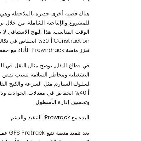
Construction أ 30% ا
تعزز منصة Prowndrack الأداء مع خفض التكاليف في وقت واحد.
في قطاع النقل, يوضح مثال النقل في الو
لسلوك السيارة, مثل السرعة والكبح الق
أ 40% انخفاض في معدلات الحوادث ود
وتحسين إدارة الأسطول.
البدء مع Prowrack: التنفيذ والدعم