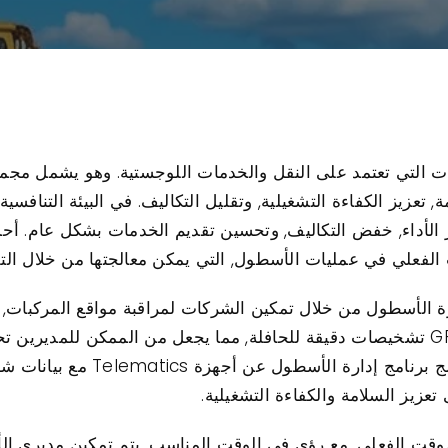
كات التي تعتمد على النقل والخدمات اللوجستية. وهو يشمل مج
عزيز الكفاءة التشغيلية, وتقليل التكاليف. في البيئة التنافسية ا
ز الأداء, خفض التكاليف, وتحسين تقديم الخدمات بشكل عام. أحد 
فعلي في عمليات الأسطول, التي يمكن معالجتها من خلال التقنيا
قاربة مبتكرة لإدارة الأسطول من خلال تمكين الشركات لمراقبة مواقع الم
توفر حلول مثل منصة تتبع GPS Portrack تشخيصات دقيقة للحافلة, مما يجعل من الم
إلى مشاكل مكلفة. بالإضافة إلى, تزي
تعزيز السلامة والكفاءة التشغيلية.
 الوقت الفعلي. مع رؤى في الوقت المناسب, يتم تمكين مديري ا