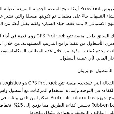
تشكل تنبيهات الصيانة جزءًا محوريًا من عروض Prowrack أيضًا. تتيح المنصة ا
اء التنبيهات بناءً على معلمات تم تكوينها مسبقًا والتي تشير ع
هج الاستباقي لا يمتد فقط حياة السيارة ولكنه يقلل أيضًا من ال
علاوة على ذلك, توفر أدوات مراقبة سلوك السائق 
يري الأسطول من تنفيذ برامج التدريب المستهدفة. من خلال التروي
خار المالي لأي عملية أسطول.
 الأسطول مع بريتان
إلى تبسيط العمليات حاسمة. من خلال دمج أجهزة Telematics
ومقاييس الأداء. كنتيجة مب
تقليل التكاليف المتعلقة بالحوادث بشكل ملحوظ.