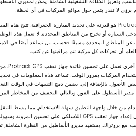
سب, وتعزيز الكفاءة التشغيلية الشاملة. يمكن لمديري الأسطول
الجانب الآخر المهم لجهاز تعقب Protrack GPS هو قدرته على تحديد المبارزة الجغرا
دخل السيارة أو تخرج من المناطق المحددة. لا تعمل هذه الوظي
ت عن المناطق المحددة مسبقًا فحسب، بل تساعد أيضًا في الام
العلم أن تحركات كل مركبة تتم مراقبتها عن كثب.
يعد تسجيل ال
خدام المركبات بمرور الوقت. تساعد هذه المعلومات في تحديد 
صيص الأصول. بالإضافة إلى, يضمن دمج التنبيهات في الوقت الف
غ مدير الأسطول على الفور, وبالتالي التخفيف من المخاطر المرت
ولة الاستخدام من خلال واجهة التطبيق سهلة الاستخدام, مما يبسط التنقل 
لاحتياجات إدارة الأسطول المتنوعة. يعمل إعداد جهاز تعقب GPS اللاسلك
عب. مع بروتراك, يستفيد مديرو الأساطيل من النظرة الشاملة, ت