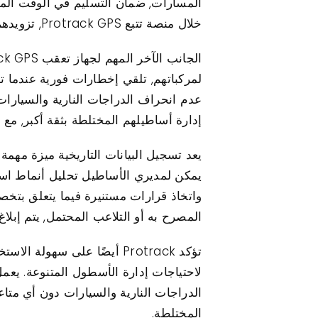
المسارات, ضمان التسليم في الوقت المنا
خلال منصة تتبع Protrack GPS, تزويدهم برؤى لا تقدر بثمن حول مواقع المركبات في أي لحظة.
لمركباتهم, تلقي إخطارات فورية عندما ت
عدم انحراف الدراجات النارية والسيارا
إدارة أساطيلهم المختلطة بثقة أكبر, مع 
يمكن لمديري الأساطيل تحليل أنماط است
واتخاذ قرارات مستنيرة فيما يتعلق بتخ
المصرح به أو التلاعب المحتمل, يتم إبلا
تؤكد Protrack أيضًا على سه
الدراجات النارية والسيارات دون أي متا
المختلطة.