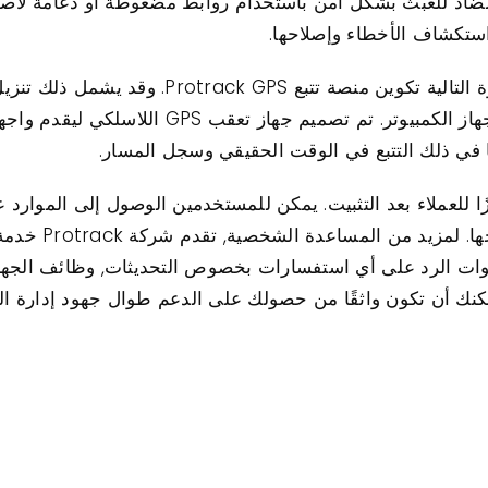
ء. يمكن تثبيت جهاز تعقب GPS المضاد للعبث بشكل آمن باستخدام روابط مضغوطة أو
استكشاف الأخطاء وإصلاحها.
بعد اكتمال تثبيت الأجهزة, تتضمن الخطوة التالية 
حساب, وإقران الجهاز بهاتفك الذكي أو جهاز الكمبي
ا في ذلك التتبع في الوقت الحقيقي وسجل المسار.
 توفر Protrack دعمًا ممتازًا للعملاء بعد التثبيت. يمكن للمستخدمين الوصول إلى
الشائعة وأدلة است
نوات الرد على أي استفسارات بخصوص التحديثات, وظائف الجها
كنك أن تكون واثقًا من حصولك على الدعم طوال جهود إدارة ال