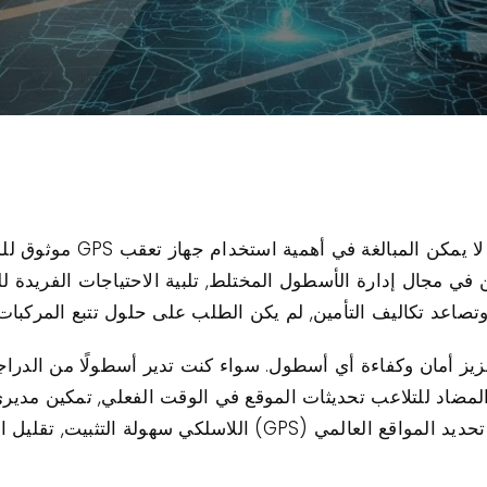
في مشهد السيارات سريع التطور
داة لا تقدر بثمن في مجال إدارة الأسطول المختلط, تلبية الاحتياجات الف
تصاعد تكاليف التأمين, لم يكن الطلب على حلول تتبع المركبا
صميم منصة تتبع Protrack GPS لتعزيز أمان وكفاءة أي أسطول. سواء كنت تدير أسطولً
 يوفر جهاز تعقب GPS القوي المضاد للتلاعب تحديثات الموقع في الوقت الفعلي, 
مدار الساعة. تضمن إمكانية تعقب نظام تحديد المواقع العالمي (GPS