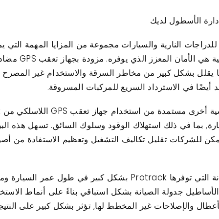
وفر تطبيق جهاز تعقب Protrack GPS للدراجات النارية والسيارات مجموعة من المزايا الم
يقلل بشكل كبير من مخاطر السرقة والاستخدام غير المصرح به
أيضًا في الاسترداد السريع للمركبات المسروقة.
سيارة, بما في ذلك استهلاك الوقود وسلوك السائق. تسهل هذه الب
مكن للشركات تقليل تكاليف التشغيل وتعظيم الاستفادة من أصوله
بالإضافة إلى, تساهم سهولة جدولة الصيانة التي توفرها Protrack بشك
لأساطيل جدولة الصيانة بشكل استباقي بناءً على أنماط الاستخدام
عطال والإصلاحات غير المخطط لها, تؤثر بشكل كبير على النتيجة 