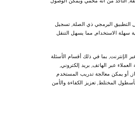
 دعامة لاصقة, التأكد من أنه محمي ويمكن الوصول
تكوين منصة تتبع Protrack GPS. وقد يشمل ذلك تنزيل التطبيق البرمجي ذي الصلة, تسجيل
وتر. تم تصميم جهاز تعقب GPS اللاسلكي ليقدم واجهة سهلة الاستخدام, مما يسهل التنقل
 الموارد عبر الإنترنت, بما في ذلك أقسام الأسئلة
كشاف الأخطاء وإصلاحها. لمزيد من المساعدة الشخصية, تقدم شركة Protrack خدمة العملاء عبر الهاتف, بريد إلكتروني,
ز, أو يمكن معالجة تدريب المستخدم
أسطول المختلط, تعزيز الكفاءة والأمن