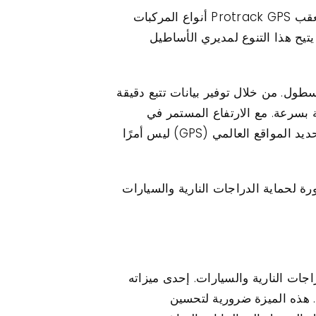
مع تزايد تنوع مزيج المركبات في الأسطول, أصبحت الحاجة إلى حل تتبع شامل واضحة. يستوعب جهاز تعقب Protrack GPS أنواع المركبات
يتيح هذا التنوع لمديري الأساطيل
ية داخل عمليات الأسطول. من خلال توفير بيانات تتبع دقيقة
 بسرعة. مع الارتفاع المستمر في
معدلات السرقة في جميع أنحاء المناطق الحضرية, إن الاستثمار في مثل هذا الحل الموثوق لتتبع نظام تحديد المواقع العالمي (GPS) ليس أمرًا
ولوجيا المتطورة لحماية الدراجات النارية والسيارات
 من الدراجات النارية والسيارات. إحدى ميزاته
. هذه الميزة ضرورية لتحسين