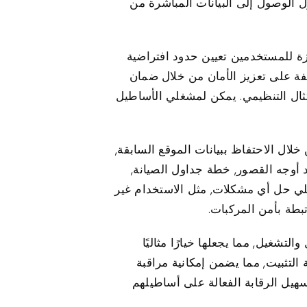
 الوصول إلى البيانات المباشرة من
فية. تتيح هذه الميزة للمستخدمين تعيين حدود افتراضية
فة على تعزيز الأمان من خلال ضمان
تثال التنظيمي. يمكن لمشغلي الأساطيل
بيانات التاريخية ميزة مهمة أخرى تعمل على تحسين فائدة جهاز تعقب Protrack GPS. من خلال الاحتفاظ ببيانات الموقع السابقة,
أوجه القصور, خطة جداول الصيانة,
علي حل أي مشكلات, مثل الاستخدام غير
بطة بأمن المركبات.
والتشغيل, مما يجعلها خيارًا مثاليًا
ي على تحسين المرونة وسهولة التثبيت, مما يضمن إمكانية مراقبة
سهيل الرقابة الفعالة على أساطيلهم