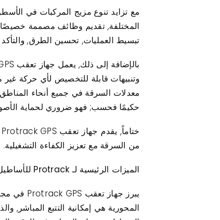
المختلفة, تقديم وظائف مصممة خصيصًا لتل
تبسيط العمليات, تحسين الطرق, والتأكد 
وتنبيهات قابلة للتخصيص لأي حركة غير م
حكيمًا فحسب; فهو ضروري لحماية الأصو
خ
من السرقة مع تعزيز الكفاءة التشغيلية.
الميزات الرئيسية لـ Protrack للأساطيل المختلطة
يبرز جهاز
المحورية هي إمكانية التتبع المباشر, و