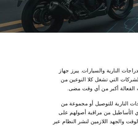
 اليوم, لا يمكن المبالغة في أهمية استخدام جهاز تعقب GPS موثوق للدراجات النارية والسيارات. يبرز جهاز
ريدة للشركات التي تشغل كلا النوعين من
ت الفعالة أكبر من أي وقت مضى.
ا من الدراجات النارية للتوصيل أو مجموعة من
تمكين مديري الأساطيل من مراقبة أصولهم على
) اللاسلكي سهولة التثبيت, تقليل الوقت والجهد اللازمين لنشر النظام عبر