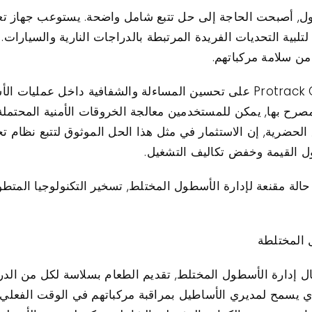
بية التحديات الفريدة المرتبطة بالدراجات النارية والسيارات. 
من سلامة مركباتهم.
بالإضافة إلى ذلك, يعمل جهاز تعقب Protrack GPS على تحسين المساءلة والشفاف
صرح بها, يمكن للمستخدمين معالجة الخروقات الأمنية المحتملة
ل القيمة وخفض تكاليف التشغيل.
تاماً, يقدم جهاز تعقب Protrack GPS حالة مقنعة لإدارة الأسطول المختلط, تسخير التكن
 تعقب Protrack GPS في مجال إدارة الأسطول المختلط, تقديم الطعام بسلاسة لكل
الذي يسمح لمديري الأساطيل بمراقبة مركباتهم في الوقت الفعلي