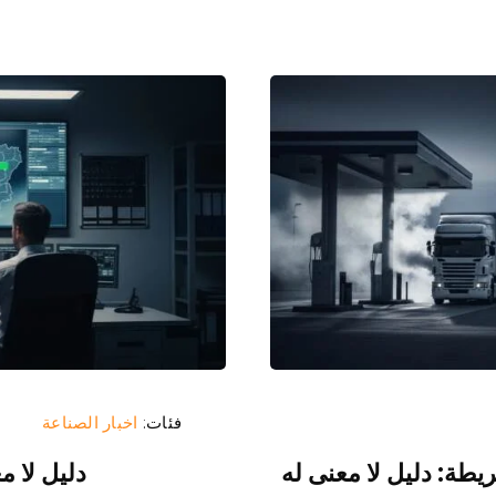
فئات:
اخبار الصناعة
ريطة: دليل لا معنى له
دليل لا م