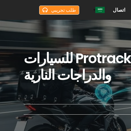
اتصال
طلب تجريبي
قم بتأمين أسطولك المختلط: جهاز تعقب Protrack GPS للسيارات
والدراجات النارية