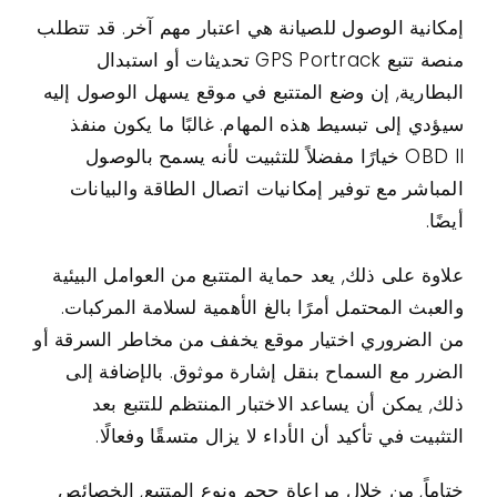
إمكانية الوصول للصيانة هي اعتبار مهم آخر. قد تتطلب
منصة تتبع GPS Portrack تحديثات أو استبدال
البطارية, إن وضع المتتبع في موقع يسهل الوصول إليه
سيؤدي إلى تبسيط هذه المهام. غالبًا ما يكون منفذ
OBD II خيارًا مفضلاً للتثبيت لأنه يسمح بالوصول
المباشر مع توفير إمكانيات اتصال الطاقة والبيانات
أيضًا.
علاوة على ذلك, يعد حماية المتتبع من العوامل البيئية
والعبث المحتمل أمرًا بالغ الأهمية لسلامة المركبات.
من الضروري اختيار موقع يخفف من مخاطر السرقة أو
الضرر مع السماح بنقل إشارة موثوق. بالإضافة إلى
ذلك, يمكن أن يساعد الاختبار المنتظم للتتبع بعد
التثبيت في تأكيد أن الأداء لا يزال متسقًا وفعالًا.
ختاماً, من خلال مراعاة حجم ونوع المتتبع, الخصائص