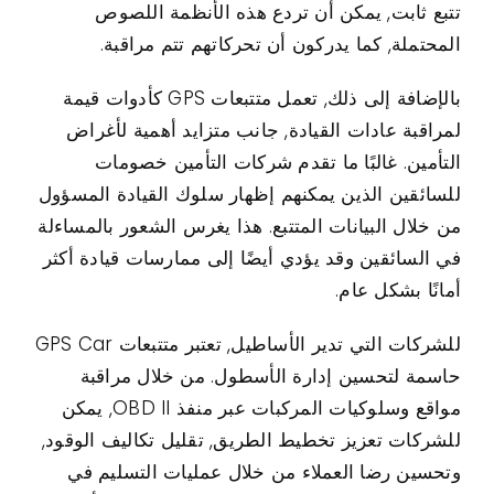
تتبع ثابت, يمكن أن تردع هذه الأنظمة اللصوص
المحتملة, كما يدركون أن تحركاتهم تتم مراقبة.
بالإضافة إلى ذلك, تعمل متتبعات GPS كأدوات قيمة
لمراقبة عادات القيادة, جانب متزايد أهمية لأغراض
التأمين. غالبًا ما تقدم شركات التأمين خصومات
للسائقين الذين يمكنهم إظهار سلوك القيادة المسؤول
من خلال البيانات المتتبع. هذا يغرس الشعور بالمساءلة
في السائقين وقد يؤدي أيضًا إلى ممارسات قيادة أكثر
أمانًا بشكل عام.
للشركات التي تدير الأساطيل, تعتبر متتبعات GPS Car
حاسمة لتحسين إدارة الأسطول. من خلال مراقبة
مواقع وسلوكيات المركبات عبر منفذ OBD II, يمكن
للشركات تعزيز تخطيط الطريق, تقليل تكاليف الوقود,
وتحسين رضا العملاء من خلال عمليات التسليم في