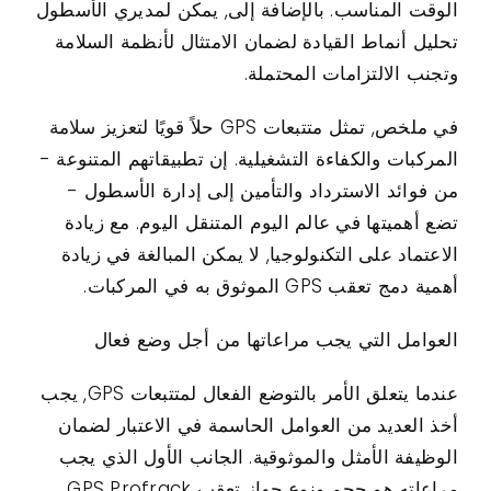
الوقت المناسب. بالإضافة إلى, يمكن لمديري الأسطول
تحليل أنماط القيادة لضمان الامتثال لأنظمة السلامة
وتجنب الالتزامات المحتملة.
في ملخص, تمثل متتبعات GPS حلاً قويًا لتعزيز سلامة
المركبات والكفاءة التشغيلية. إن تطبيقاتهم المتنوعة -
من فوائد الاسترداد والتأمين إلى إدارة الأسطول -
تضع أهميتها في عالم اليوم المتنقل اليوم. مع زيادة
الاعتماد على التكنولوجيا, لا يمكن المبالغة في زيادة
أهمية دمج تعقب GPS الموثوق به في المركبات.
العوامل التي يجب مراعاتها من أجل وضع فعال
عندما يتعلق الأمر بالتوضع الفعال لمتتبعات GPS, يجب
أخذ العديد من العوامل الحاسمة في الاعتبار لضمان
الوظيفة الأمثل والموثوقية. الجانب الأول الذي يجب
مراعاته هو حجم ونوع جهاز تعقب GPS Profrack