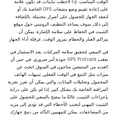
الوقت المناسب. إذا لاحظت تباينات, قد تكون علامة
على إعادة تقييم وضع متتبعات GPS الخاصة بك أو
لتفقد الجهاز للحصول على أضرار محتملة. بالإضافة
إلى ذلك, سوف يساعد التنظيف الروتيني حول موقع
التثبيت في الحفاظ على سلامة الإشارة. يمكن أن
يتراكم الغبار والحطام بمرور الوقت, عرقلة أداء الجهاز.
في السعي لتحقيق سلامة المركبات, يعد الاستثمار في
تعقب GPS Protrack جودة أمر ضروري. في حين أن
العديد من المتتبعين متاحون في السوق, ابحث عن
ميزات مثل التتبع في الوقت الفعلي, تنبيهات الهاتف
المحمول, وتحليلات البيانات, والتي يمكن أن تعزز تجربة
المراقبة الخاصة بك بشكل كبير. إذا لم تكن على دراية
بإجراءات التثبيت, غالبًا ما ينصح بالسعي للحصول على
التثبيت المهني لتجنب الأخطاء التي قد تؤدي إلى مزيد
من المضاعفات. يمكن للمهنيين التأكد من دمج جهازك