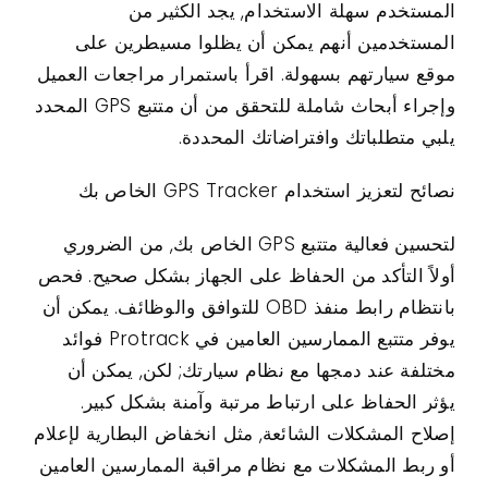
المستخدم سهلة الاستخدام, يجد الكثير من
المستخدمين أنهم يمكن أن يظلوا مسيطرين على
موقع سيارتهم بسهولة. اقرأ باستمرار مراجعات العميل
وإجراء أبحاث شاملة للتحقق من أن متتبع GPS المحدد
يلبي متطلباتك وافتراضاتك المحددة.
نصائح لتعزيز استخدام GPS Tracker الخاص بك
لتحسين فعالية متتبع GPS الخاص بك, من الضروري
أولاً التأكد من الحفاظ على الجهاز بشكل صحيح. فحص
بانتظام رابط منفذ OBD للتوافق والوظائف. يمكن أن
يوفر متتبع الممارسين العامين في Protrack فوائد
مختلفة عند دمجها مع نظام سيارتك; لكن, يمكن أن
يؤثر الحفاظ على ارتباط مرتبة وآمنة بشكل كبير.
إصلاح المشكلات الشائعة, مثل انخفاض البطارية لإعلام
أو ربط المشكلات مع نظام مراقبة الممارسين العامين