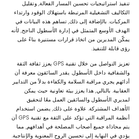
تنفيذ استراتيجيات تحسين المسار الفعالة, وتقليل
التكاليف التشغيلية المرتبطة باستهلاك الوقود وارتداء
المركبات. بالإضافة إلى ذلك, تساهم هذه البيانات في
الهدف الأوسع المتمثل في إدارة الأسطول الناجح, لأنه
يمكّن المديرين من اتخاذ قرارات مستنيرة بناءً على
رؤى قابلة للتنفيذ.
تعزيز التواصل من خلال تقنية GPS يعزز ثقافة الثقة
والشفافية داخل الأسطول. يقدر السائقون معرفة أن
أدائهم يجري مراقبة السلامة والكفاءة بدلاً من التدابير
العقابية. بالتالي, هذا يعزز بيئة تعاونية حيث يمكن
لمديري الأسطول والسائقين العمل معًا لتحقيق
الأهداف المشتركة. علاوة على ذلك, يضمن استخدام
أنظمة المراقبة التي تؤكد على الثقة مع تقنية GPS أن
يتم محاذاة جميع أصحاب المصلحة في أهدافهم, مما
يؤدي في النهاية إلى تحسين الروح المعنوية والإنتاجية.