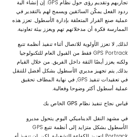
تجاربهم وتقديم رؤى حول نظام GPS. إن إنشاء آلية
ردود الفعل يمكّن السائقين ويسمح لهم بالتقدير في
عملية صنع القرار المتعلقة بإدارة الأسطول. تعزز هذه
الممارسة فكرة أن مدخلاتهم تهم ويعزز بيئة تعاونية.
لذلك, لا تعزز الأولوية للاتصال أثناء تنفيذ أنظمة تتبع
GPS Portrack فقط من القبول العام للتكنولوجيا
ولكنه يعزز أيضًا الثقة داخل الفريق. من خلال القيام
بذلك, يتم تجهيز مديري الأسطول بشكل أفضل للتنقل
في تعقيدات تنفيذ GPS, في نهاية المطاف تحقيق
عملية أسطول أكثر وضوحا وفعالية.
قياس نجاح تنفيذ نظام GPS الخاص بك
في مشهد النقل الديناميكي اليوم, يتحول مديرو
الأسطول بشكل متزايد إلى أنظمة تتبع GPS
Portrack لتعزيز الكفاءة التشغيلية. لكن, إن تنفيذ أي