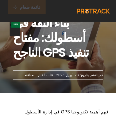
خطى
قائمة طعام
لى
بناء الثقة في
لمحتوى
بيت
أسطولك: مفتاح
جهاز تعقب GPS
تنفيذ GPS الناجح
منصة جي بي اس
بطاقة إنترنت الأشياء
تم النشر بتاريخ: 28 أبريل 2025
فئات:
اخبار الصناعة
التغطية
معلومات عنا
فهم أهمية تكنولوجيا GPS في إدارة الأسطول